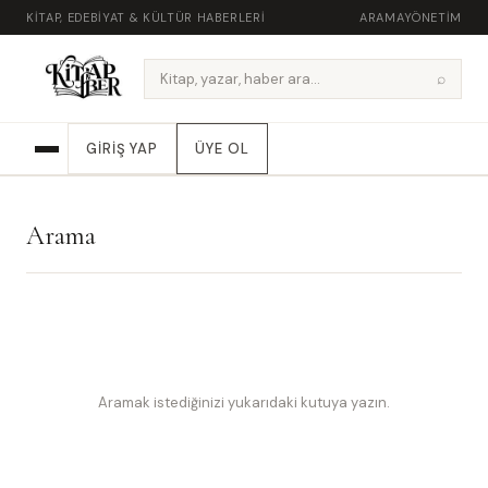
KITAP, EDEBIYAT & KÜLTÜR HABERLERI
ARAMA
YÖNETIM
⌕
GIRIŞ YAP
ÜYE OL
Arama
Aramak istediğinizi yukarıdaki kutuya yazın.