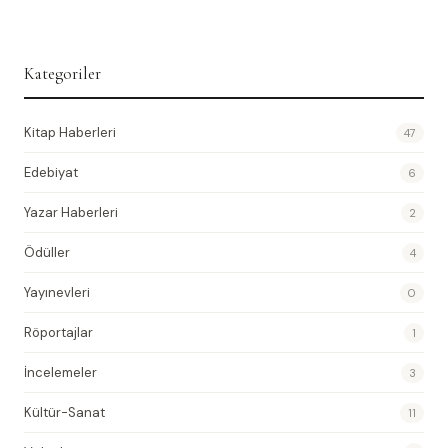
Kategoriler
Kitap Haberleri
47
Edebiyat
6
Yazar Haberleri
2
Ödüller
4
Yayınevleri
0
Röportajlar
1
İncelemeler
3
Kültür-Sanat
11