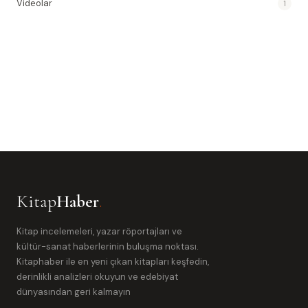
Videolar
1
Kitap
Haber
.
Kitap incelemeleri, yazar röportajları ve
kültür-sanat haberlerinin buluşma noktası.
Kitaphaber ile en yeni çıkan kitapları keşfedin,
derinlikli analizleri okuyun ve edebiyat
dünyasından geri kalmayın