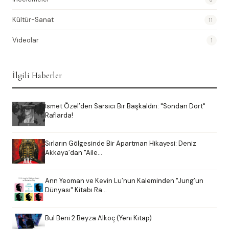
Kültür-Sanat
11
Videolar
1
İlgili Haberler
İsmet Özel’den Sarsıcı Bir Başkaldırı: "Sondan Dört"
Raflarda!
Sırların Gölgesinde Bir Apartman Hikayesi: Deniz
Akkaya’dan "Aile…
Ann Yeoman ve Kevin Lu’nun Kaleminden "Jung’un
Dünyası" Kitabı Ra…
Bul Beni 2 Beyza Alkoç (Yeni Kitap)