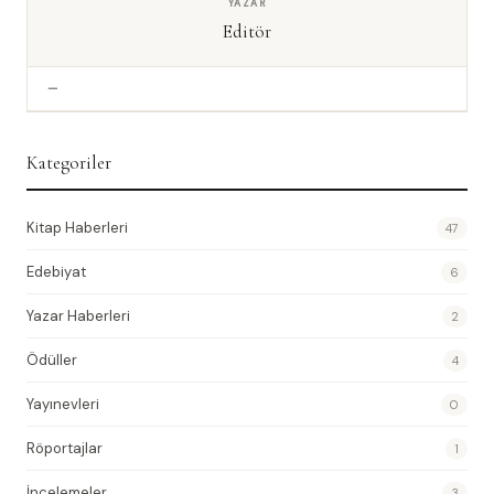
YAZAR
Editör
—
Kategoriler
Kitap Haberleri
47
Edebiyat
6
Yazar Haberleri
2
Ödüller
4
Yayınevleri
0
Röportajlar
1
İncelemeler
3