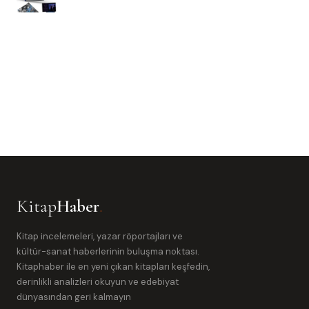
Kitap
Haber
.
Kitap incelemeleri, yazar röportajları ve
kültür-sanat haberlerinin buluşma noktası.
Kitaphaber ile en yeni çıkan kitapları keşfedin,
derinlikli analizleri okuyun ve edebiyat
dünyasından geri kalmayın