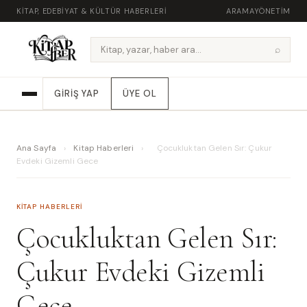
KITAP, EDEBIYAT & KÜLTÜR HABERLERI
ARAMA
YÖNETIM
⌕
GIRIŞ YAP
ÜYE OL
Ana Sayfa
›
Kitap Haberleri
›
Çocukluktan Gelen Sır: Çukur
Evdeki Gizemli Gece
KITAP HABERLERI
Çocukluktan Gelen Sır:
Çukur Evdeki Gizemli
Gece