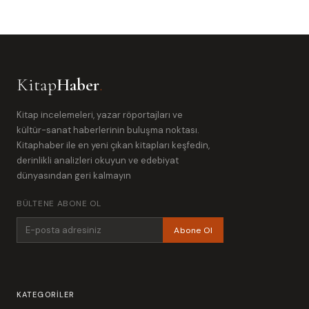
Kitap
Haber
.
Kitap incelemeleri, yazar röportajları ve
kültür-sanat haberlerinin buluşma noktası.
Kitaphaber ile en yeni çıkan kitapları keşfedin,
derinlikli analizleri okuyun ve edebiyat
dünyasından geri kalmayın
BÜLTENE ABONE OL
Abone Ol
KATEGORILER