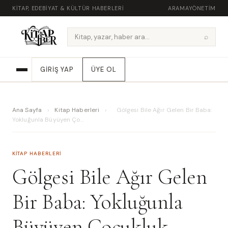
KITAP, EDEBIYAT & KÜLTÜR HABERLERI
ARAMA
YÖNETIM
⌕
GIRIŞ YAP
ÜYE OL
Ana Sayfa
›
Kitap Haberleri
›
Gölgesi Bile Ağır Gelen Bir Baba:
Yokluğunla Büyüyen Ço…
KITAP HABERLERI
Gölgesi Bile Ağır Gelen
Bir Baba: Yokluğunla
Büyüyen Çocukluk