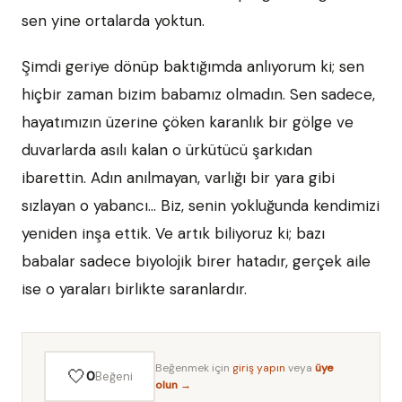
sen yine ortalarda yoktun.
Şimdi geriye dönüp baktığımda anlıyorum ki; sen
hiçbir zaman bizim babamız olmadın. Sen sadece,
hayatımızın üzerine çöken karanlık bir gölge ve
duvarlarda asılı kalan o ürkütücü şarkıdan
ibarettin. Adın anılmayan, varlığı bir yara gibi
sızlayan o yabancı... Biz, senin yokluğunda kendimizi
yeniden inşa ettik. Ve artık biliyoruz ki; bazı
babalar sadece biyolojik birer hatadır, gerçek aile
ise o yaraları birlikte saranlardır.
Beğenmek için
giriş yapın
veya
üye
🤍
0
Beğeni
olun →