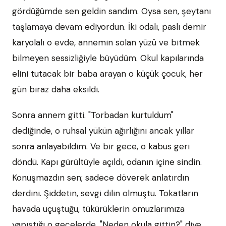
gördüğümde sen geldin sandım. Oysa sen, şeytanı
taşlamaya devam ediyordun. İki odalı, paslı demir
karyolalı o evde, annemin solan yüzü ve bitmek
bilmeyen sessizliğiyle büyüdüm. Okul kapılarında
elini tutacak bir baba arayan o küçük çocuk, her
gün biraz daha eksildi.
Sonra annem gitti. "Torbadan kurtuldum"
dediğinde, o ruhsal yükün ağırlığını ancak yıllar
sonra anlayabildim. Ve bir gece, o kabus geri
döndü. Kapı gürültüyle açıldı, odanın içine sindin.
Konuşmazdın sen; sadece döverek anlatırdın
derdini. Şiddetin, sevgi dilin olmuştu. Tokatların
havada uçuştuğu, tükürüklerin omuzlarımıza
yapıştığı o gecelerde, "Neden okula gittin?" diye