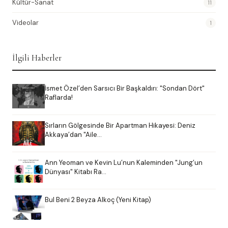
Kültür-Sanat
11
Videolar
1
İlgili Haberler
İsmet Özel’den Sarsıcı Bir Başkaldırı: "Sondan Dört"
Raflarda!
Sırların Gölgesinde Bir Apartman Hikayesi: Deniz
Akkaya’dan "Aile…
Ann Yeoman ve Kevin Lu’nun Kaleminden "Jung’un
Dünyası" Kitabı Ra…
Bul Beni 2 Beyza Alkoç (Yeni Kitap)