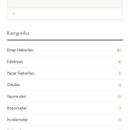
—
Kategoriler
Kitap Haberleri
47
Edebiyat
6
Yazar Haberleri
2
Ödüller
4
Yayınevleri
0
Röportajlar
1
İncelemeler
3