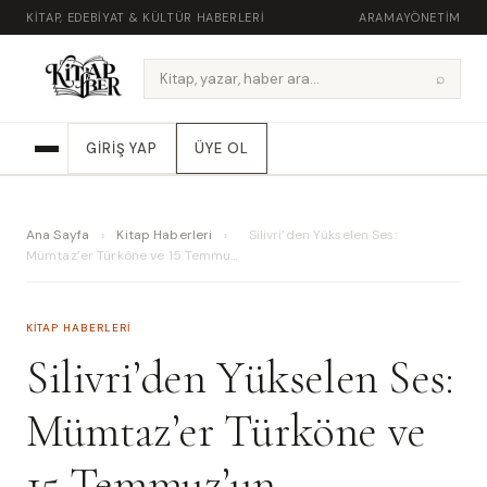
KITAP, EDEBIYAT & KÜLTÜR HABERLERI
ARAMA
YÖNETIM
⌕
GIRIŞ YAP
ÜYE OL
Ana Sayfa
›
Kitap Haberleri
›
Silivri’den Yükselen Ses:
Mümtaz’er Türköne ve 15 Temmu…
KITAP HABERLERI
Silivri’den Yükselen Ses:
Mümtaz’er Türköne ve
15 Temmuz’un