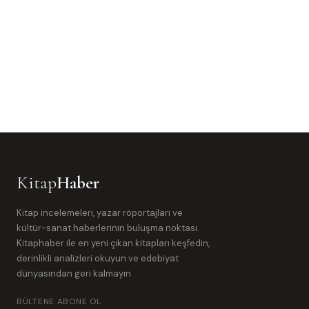
Kitap
Haber
.
Kitap incelemeleri, yazar röportajları ve
kültür-sanat haberlerinin buluşma noktası.
Kitaphaber ile en yeni çıkan kitapları keşfedin,
derinlikli analizleri okuyun ve edebiyat
dünyasından geri kalmayın
BÜLTENE ABONE OL