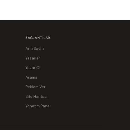
BAĞLANTILAR
Ana Sayfa
Yazarlar
Yazar Ol
Arama
Reklam Ver
Site Haritası
Yönetim Paneli