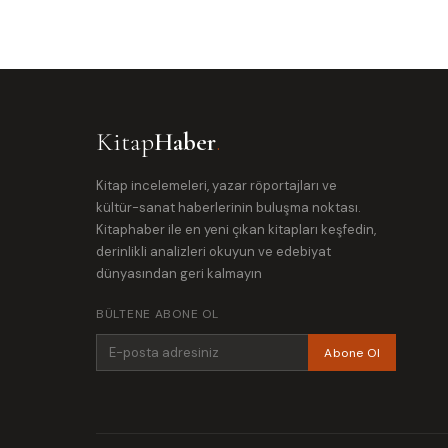
Kitap
Haber
.
Kitap incelemeleri, yazar röportajları ve
kültür-sanat haberlerinin buluşma noktası.
Kitaphaber ile en yeni çıkan kitapları keşfedin,
derinlikli analizleri okuyun ve edebiyat
dünyasından geri kalmayın
BÜLTENE ABONE OL
Abone Ol