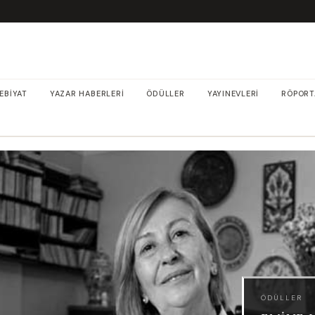
EBIYAT
YAZAR HABERLERI
ÖDÜLLER
YAYINEVLERI
RÖPORT
ÖDÜLLER