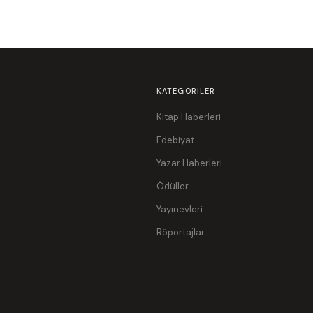
KATEGORILER
Kitap Haberleri
Edebiyat
Yazar Haberleri
Ödüller
Yayınevleri
Röportajlar