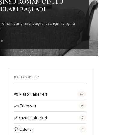
IŞINSU ROMAN ÖDÜLÜ
ULARI BAŞLADI
 roman yarışması başvurusu için yarışma
.
ER
KATEGORILER
📚 Kitap Haberleri
47
✍️ Edebiyat
6
🖊️ Yazar Haberleri
2
🏆 Ödüller
4