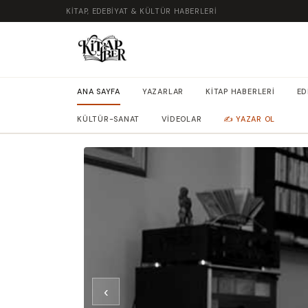
KITAP, EDEBIYAT & KÜLTÜR HABERLERI
ANA SAYFA
YAZARLAR
KITAP HABERLERI
ED
KÜLTÜR-SANAT
VIDEOLAR
✍️ YAZAR OL
‹