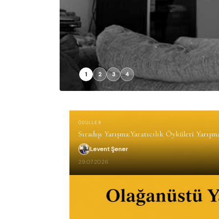
1
2
3
4
ÖDÜLLER
Sıradışı Yarışma:Yaratıcılık Öyküleri Yarışm
Levent Şener
29.07.2026