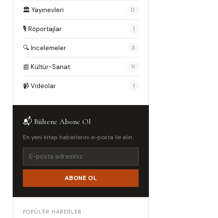
🏛️ Yayınevleri
0
🎙️ Röportajlar
1
🔍 İncelemeler
3
📰 Kültür-Sanat
11
📹 Videolar
1
📬 Bültene Abone Ol
En yeni kitap haberlerini e-posta ile alın.
ABONE OL
POPÜLER HABERLER