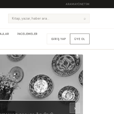
ARAMA
YÖNETIM
⌕
AJLAR
İNCELEMELER
GIRIŞ YAP
ÜYE OL
›