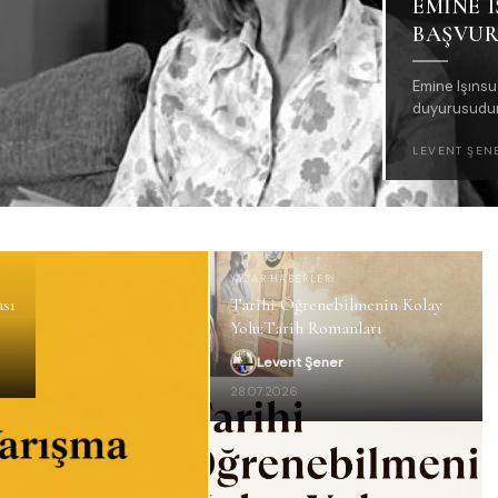
EMINE 
BAŞVUR
Emine Işınsu
duyurusudur
LEVENT ŞEN
YAZAR HABERLERI
ası
Tarihi Öğrenebilmenin Kolay
Yolu:Tarih Romanları
Levent Şener
28.07.2026