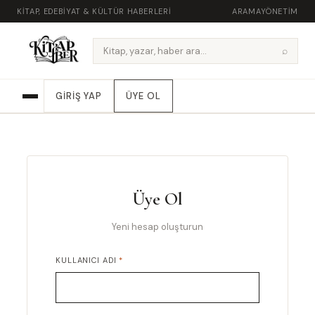
KITAP, EDEBIYAT & KÜLTÜR HABERLERI
ARAMA
YÖNETIM
⌕
GIRIŞ YAP
ÜYE OL
Üye Ol
Yeni hesap oluşturun
KULLANICI ADI
*