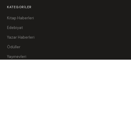
KATEGORILER
Kitap Haberleri
Edebiyat
Yazar Haberleri
Ödüller
Yayınevleri
Röportajlar
BAĞLANTILAR
Ana Sayfa
Yazarlar
Yazar Ol
Arama