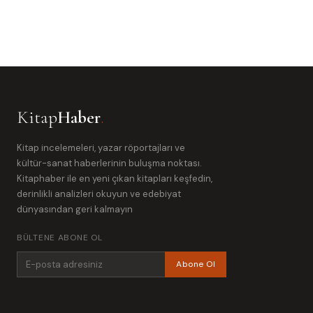
Kitap
Haber
.
Kitap incelemeleri, yazar röportajları ve
kültür-sanat haberlerinin buluşma noktası.
Kitaphaber ile en yeni çıkan kitapları keşfedin,
derinlikli analizleri okuyun ve edebiyat
dünyasından geri kalmayın
BÜLTENE ABONE OL
Abone Ol