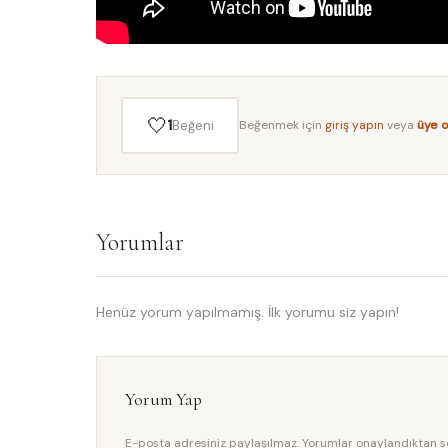
🤍
1
Beğeni
Beğenmek için
giriş yapın
veya
üye 
Yorumlar
Henüz yorum yapılmamış. İlk yorumu siz yapın!
Yorum Yap
E-posta adresiniz paylaşılmaz. Yorumlar onaylandıktan so