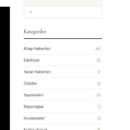
—
Kategoriler
Kitap Haberleri
47
Edebiyat
6
Yazar Haberleri
2
Ödüller
4
Yayınevleri
0
Röportajlar
1
İncelemeler
3
Kültür-Sanat
11