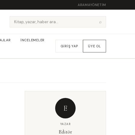
ARAMA
YÖNETIM
⌕
AJLAR
İNCELEMELER
GIRIŞ YAP
ÜYE OL
E
YAZAR
Editör