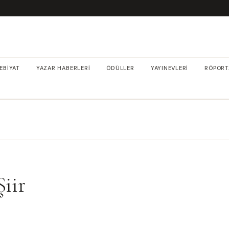
EBIYAT
YAZAR HABERLERI
ÖDÜLLER
YAYINEVLERI
RÖPORT
Şiir