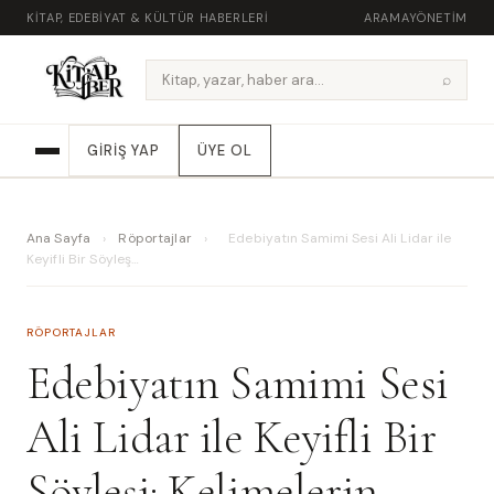
KITAP, EDEBIYAT & KÜLTÜR HABERLERI
ARAMA
YÖNETIM
⌕
GIRIŞ YAP
ÜYE OL
Ana Sayfa
›
Röportajlar
›
Edebiyatın Samimi Sesi Ali Lidar ile
Keyifli Bir Söyleş…
RÖPORTAJLAR
Edebiyatın Samimi Sesi
Ali Lidar ile Keyifli Bir
Söyleşi: Kelimelerin