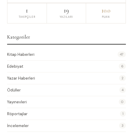
1
19
10.0
TAKIPÇILER
YAZILARI
PUAN
Kategoriler
Kitap Haberleri
47
Edebiyat
6
Yazar Haberleri
2
Ödüller
4
Yayınevleri
0
Röportajlar
1
İncelemeler
3