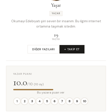
Yaşar
YAZAR
Okumayı Edebiyatı şiiri seven bir insanım. Bu ilgimi internet
ortamına taşımak istedim.
19
YAZISI
DIĞER YAZILARI
+ TAKIP ET
YAZAR PUANI
10.0
/ 10
(10 oy)
Bu yazara puan ver
1
2
3
4
5
6
7
8
9
10