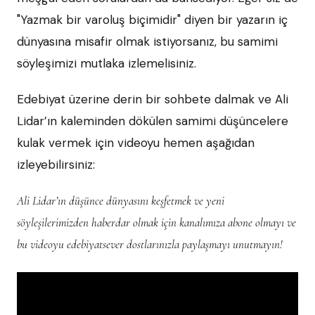
"Yazmak bir varoluş biçimidir" diyen bir yazarın iç
dünyasına misafir olmak istiyorsanız, bu samimi
söyleşimizi mutlaka izlemelisiniz.
Edebiyat üzerine derin bir sohbete dalmak ve Ali
Lidar’ın kaleminden dökülen samimi düşüncelere
kulak vermek için videoyu hemen aşağıdan
izleyebilirsiniz:
Ali Lidar’ın düşünce dünyasını keşfetmek ve yeni
söyleşilerimizden haberdar olmak için kanalımıza abone olmayı ve
bu videoyu edebiyatsever dostlarınızla paylaşmayı unutmayın!