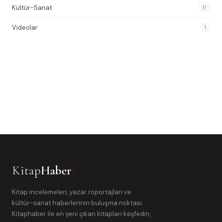
Kültür-Sanat
11
Videolar
1
Kitap
Haber
.
Kitap incelemeleri, yazar röportajları ve
kültür-sanat haberlerinin buluşma noktası.
Kitaphaber ile en yeni çıkan kitapları keşfedin,