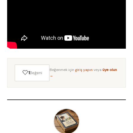
Beğenmek için
giriş yapın
veya
üye olun
🤍
1
Beğeni
→