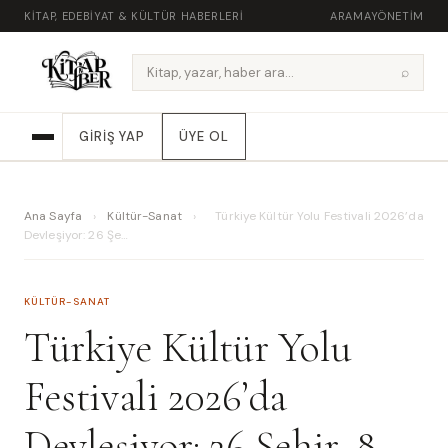
KITAP, EDEBIYAT & KÜLTÜR HABERLERI
ARAMA
YÖNETIM
⌕
GIRIŞ YAP
ÜYE OL
Ana Sayfa
›
Kültür-Sanat
›
Türkiye Kültür Yolu Festivali 2026’da
Devleşiyor: 26 Şe…
KÜLTÜR-SANAT
Türkiye Kültür Yolu
Festivali 2026’da
Devleşiyor: 26 Şehir, 8