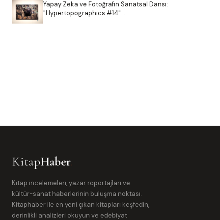
Yapay Zeka ve Fotoğrafın Sanatsal Dansı:
"Hypertopographics #14" …
Kitap
Haber
.
Kitap incelemeleri, yazar röportajları ve
kültür-sanat haberlerinin buluşma noktası.
Kitaphaber ile en yeni çıkan kitapları keşfedin,
derinlikli analizleri okuyun ve edebiyat